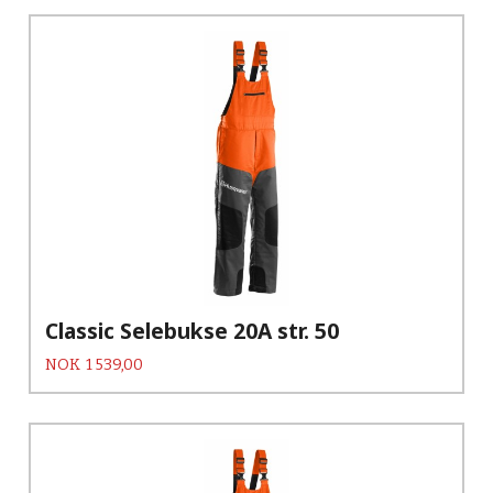
Classic Selebukse 20A str. 50
Pris
NOK
1 539,00