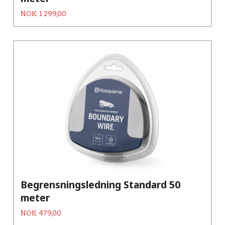
Pris
NOK
1 299,00
Begrensningsledning Standard 50
meter
Pris
NOK
479,00