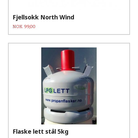
Fjellsokk North Wind
Pris
NOK
99,00
Flaske lett stål 5kg