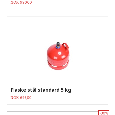
Pris
NOK
990,00
Flaske stål standard 5 kg
Pris
NOK
695,00
-30%