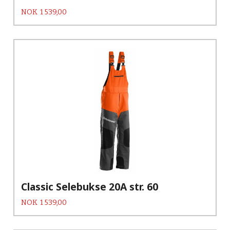
Pris
NOK
1 539,00
Classic Selebukse 20A str. 60
Pris
NOK
1 539,00