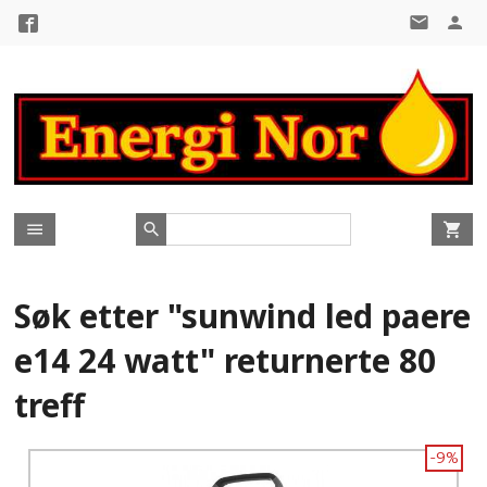
Gå
til
innholdet
Søk etter "sunwind led paere
e14 24 watt" returnerte 80
treff
-9%