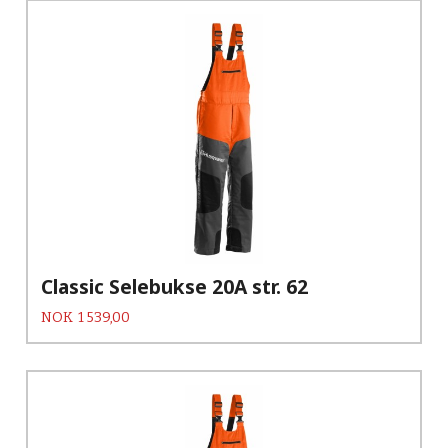
Classic Selebukse 20A str. 62
Pris
NOK
1 539,00