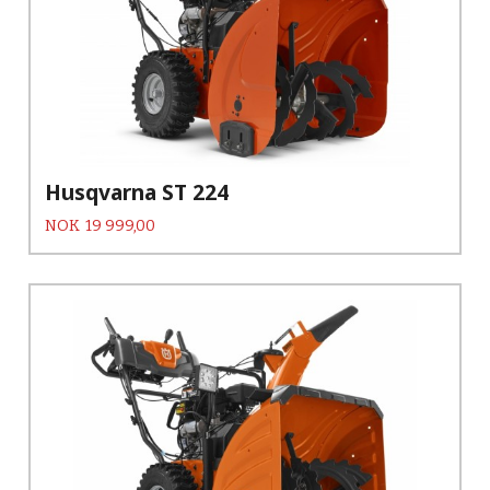
Husqvarna ST 224
Pris
NOK
19 999,00