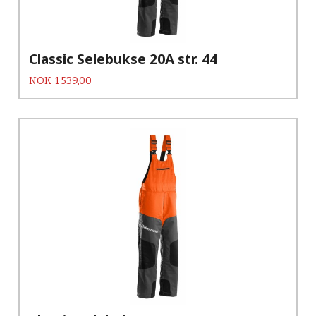
Classic Selebukse 20A str. 44
Pris
NOK
1 539,00