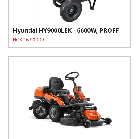
Hyundai HY9000LEK - 6600W, PROFF
Pris
NOK
16 900,00