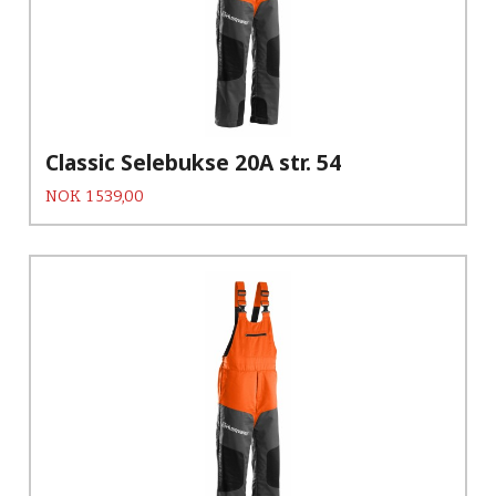
Classic Selebukse 20A str. 54
Pris
NOK
1 539,00