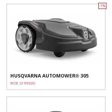
-7%
HUSQVARNA AUTOMOWER® 305
Tilbud
Rabatt
NOK
12 999,00