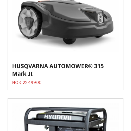
HUSQVARNA AUTOMOWER® 315
Mark II
Pris
NOK
22 499,00