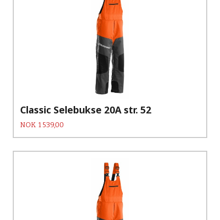
Classic Selebukse 20A str. 52
Pris
NOK
1 539,00