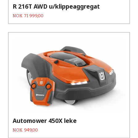
R 216T AWD u/klippeaggregat
Pris
NOK
71 999,00
Automower 450X leke
Pris
NOK
949,00