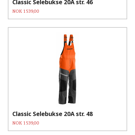
Classic Selebukse 20A str. 46
Pris
NOK
1 539,00
Classic Selebukse 20A str. 48
Pris
NOK
1 539,00