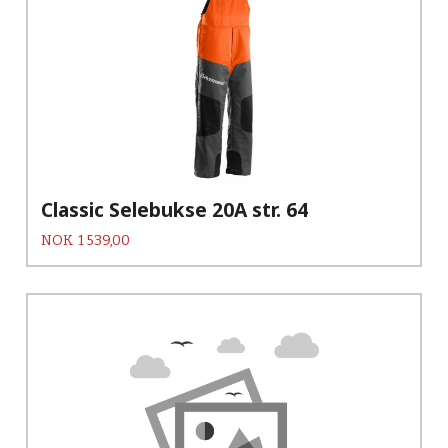
Classic Selebukse 20A str. 64
Pris
NOK
1 539,00