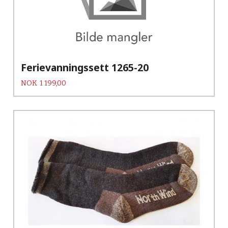
Ferievanningssett 1265-20
Pris
NOK
1 199,00