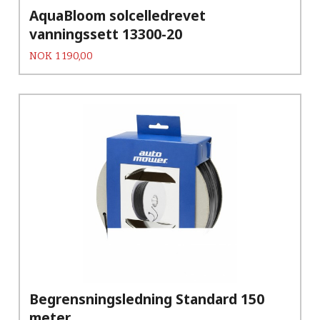
AquaBloom solcelledrevet
vanningssett 13300-20
Pris
NOK
1 190,00
Begrensningsledning Standard 150
meter