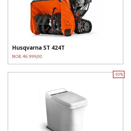
Husqvarna ST 424T
Pris
NOK
46 999,00
-10%