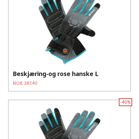
Beskjæring-og rose hanske L
Tilbud
Rabatt
NOK
287,40
-40%