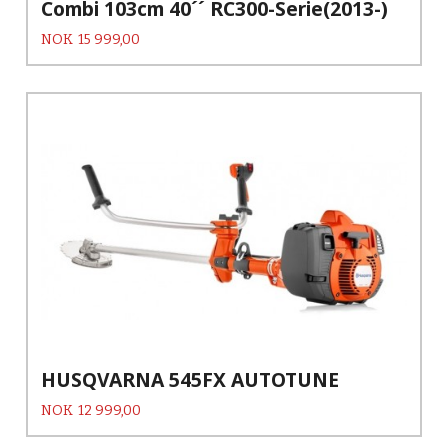
Combi 103cm 40´´ RC300-Serie(2013-)
Pris
NOK
15 999,00
HUSQVARNA 545FX AUTOTUNE
Pris
NOK
12 999,00