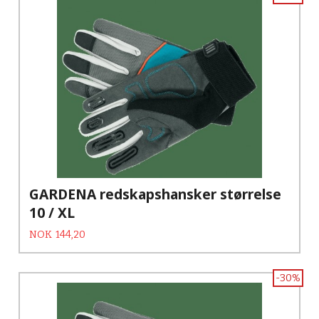
GARDENA redskapshansker størrelse
10 / XL
Tilbud
Rabatt
NOK
144,20
-30%