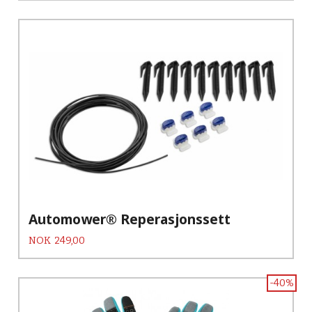
Automower® Reperasjonssett
Pris
NOK
249,00
-40%