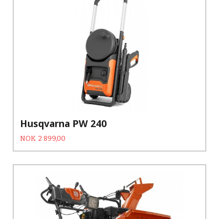
Husqvarna PW 240
Tilbud
Rabatt
NOK
2 899,00