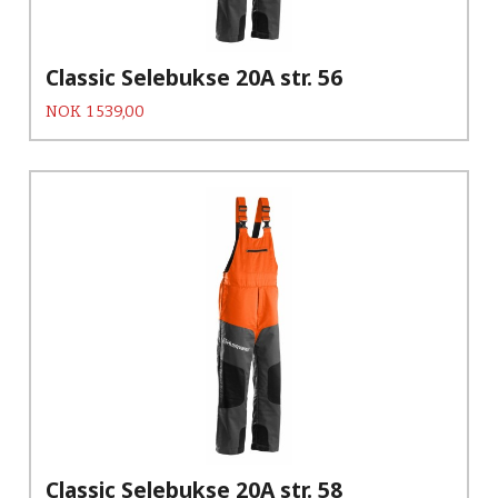
Classic Selebukse 20A str. 56
Pris
NOK
1 539,00
Classic Selebukse 20A str. 58