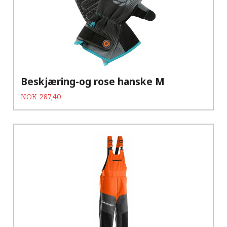
Beskjæring-og rose hanske M
Tilbud
Rabatt
NOK
287,40