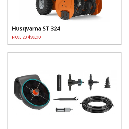
Husqvarna ST 324
Pris
NOK
23 499,00