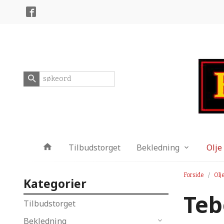
Gå
Lukk
til
innholdet
Produkter
Tilbudstorget
Bekledning
Olje
Forside
Olj
Kategorier
Teb
Tilbudstorget
Bekledning