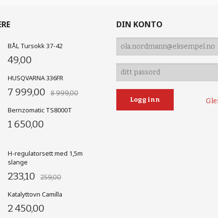
ERE
DIN KONTO
BÅL Tursokk 37-42
49,00
HUSQVARNA 336FR
7 999,00
8 999,00
Gle
Bernzomatic TS8000T
1 650,00
H-regulatorsett med 1,5m
slange
233,10
259,00
Katalyttovn Camilla
2 450,00