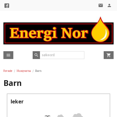
Gå
til
innholdet
Forside
Husqvarna
Barn
Barn
leker