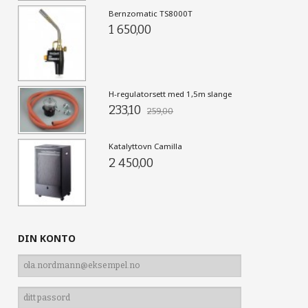
Bernzomatic TS8000T
1 650,00
H-regulatorsett med 1,5m slange
233,10
259,00
Katalyttovn Camilla
2 450,00
DIN KONTO