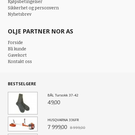
Kjøpsbetingelser
Sikkerhet og personvern
Nyhetsbrev
OLJE PARTNER NOR AS
Forside
Bli kunde
Gavekort
Kontakt oss
BESTSELGERE
BÅL Tursokk 37-42
49,00
HUSQVARNA 336FR
7 999,00
8 999,00