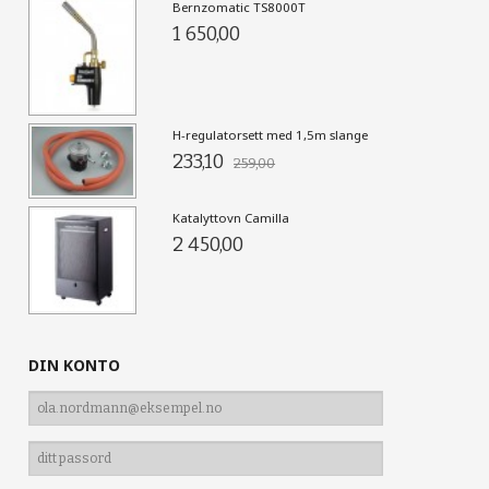
Bernzomatic TS8000T
1 650,00
H-regulatorsett med 1,5m slange
233,10
259,00
Katalyttovn Camilla
2 450,00
DIN KONTO