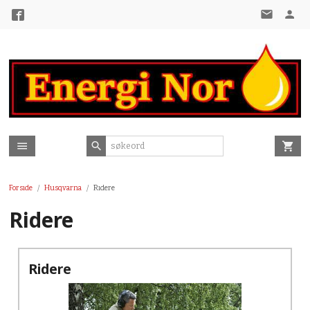
Gå
til
innholdet
Forside
Husqvarna
Ridere
Ridere
Ridere