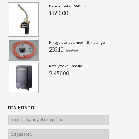
Bernzomatic TS8000T
1 650,00
H-regulatorsett med 1,5m slange
233,10
259,00
Katalyttovn Camilla
2 450,00
DIN KONTO