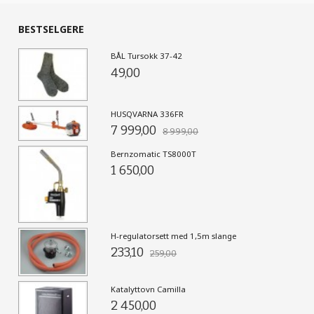
BESTSELGERE
BÅL Tursokk 37-42
49,00
HUSQVARNA 336FR
7 999,00
8 999,00
Bernzomatic TS8000T
1 650,00
H-regulatorsett med 1,5m slange
233,10
259,00
Katalyttovn Camilla
2 450,00