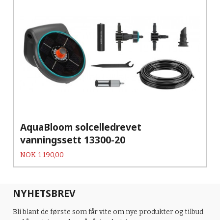
AquaBloom solcelledrevet
vanningssett 13300-20
Pris
NOK
1 190,00
NYHETSBREV
Bli blant de første som får vite om nye produkter og tilbud