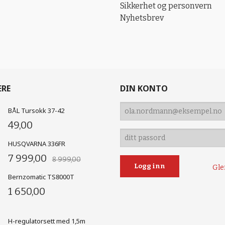
Sikkerhet og personvern
Nyhetsbrev
ERE
DIN KONTO
BÅL Tursokk 37-42
49,00
HUSQVARNA 336FR
7 999,00
8 999,00
Gle
Bernzomatic TS8000T
1 650,00
H-regulatorsett med 1,5m