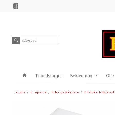
Gå
Lukk
til
innholdet
Produkter
Tilbudstorget
Bekledning
Olje
Forside
Husqvarna
Robotgressklippere
Tilbehør robotgresskl