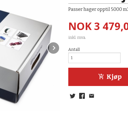
Passer hager opptil 5000 m
Pris
NOK
3 479,
inkl. mva.
Next
Antall
Kjøp