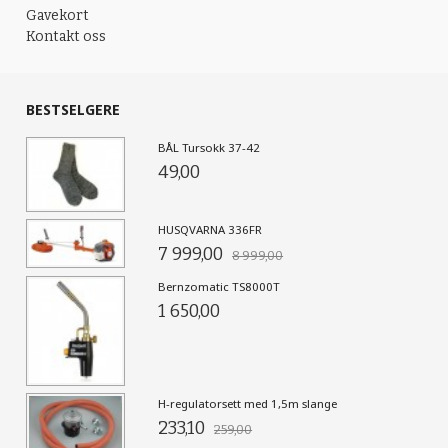
Gavekort
Kontakt oss
BESTSELGERE
BÅL Tursokk 37-42
49,00
HUSQVARNA 336FR
7 999,00
8 999,00
Bernzomatic TS8000T
1 650,00
H-regulatorsett med 1,5m slange
233,10
259,00