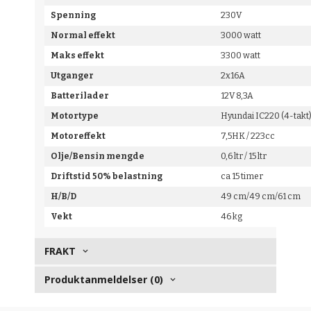
Spenning
230V
Normal effekt
3000 watt
Maks effekt
3300 watt
Utganger
2x16A
Batterilader
12V 8,3A
Motortype
Hyundai IC220 (4-takt
Motoreffekt
7,5HK / 223cc
Olje/Bensin mengde
0,6 ltr / 15 ltr
Driftstid 50% belastning
ca 15 timer
H/B/D
49 cm/49 cm/61 cm
Vekt
46 kg
FRAKT
Produktanmeldelser (0)