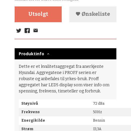
Utsolgt
Ønskeliste
Produktinfo
Dette er et kvalitetsaggregat fra anerkjente
Hyundai. Aggregatene i PROFF serien er
robuste og anbefales til yrkes-bruk. Proff
aggregatet har LED5 display som viser info om
spenning, frekvens, timeteller og forbruk.
Støynivå
72 dBa
Frekvens
50Hz
Energikilde
Bensin
Strøm
13,3A