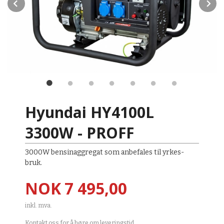
Prev
N
Hyundai HY4100L
3300W - PROFF
3000W bensinaggregat som anbefales til yrkes-
bruk.
Pris
NOK
7 495,00
inkl. mva.
Kontakt oss for å høre om leveringstid