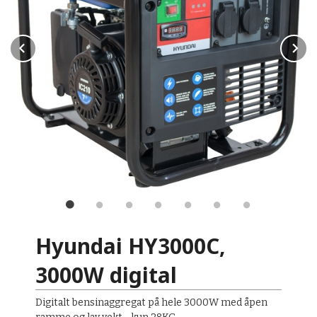
Prev
N
Hyundai HY3000C,
3000W digital
Digitalt bensinaggregat på hele 3000W med åpen