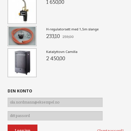
1 650,00
H-regulatorsett med 1,5m slange
233,10
259,00
Katalyttovn Camilla
2 450,00
DIN KONTO
Glemt passord?