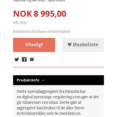
ramme og lav vekt - kun 28KG
Pris
NOK
8 995,00
inkl. mva.
Kontakt oss for å høre om leveringstid
Utsolgt
Ønskeliste
Produktinfo
Dette spesialaggregatet fra Hyundai har
en digital spennings-regulering som gjør at det
gir tilnærmet ren sinus. Dette gjør at
aggregatet kan brukes til de aller fleste
forbruksartikler, selv de med følsom