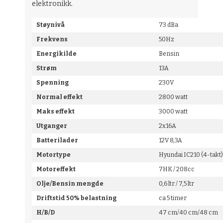
elektronikk.
Støynivå
73 dBa
Frekvens
50Hz
Energikilde
Bensin
Strøm
13A
Spenning
230V
Normal effekt
2800 watt
Maks effekt
3000 watt
Utganger
2x16A
Batterilader
12V 8,3A
Motortype
Hyundai IC210 (4-takt
Motoreffekt
7HK / 208cc
Olje/Bensin mengde
0,6 ltr / 7,5 ltr
Driftstid 50% belastning
ca 5 timer
H/B/D
47 cm/40 cm/48 cm