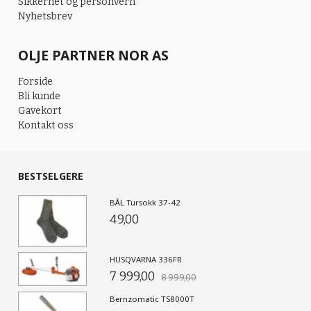
Sikkerhet og personvern
Nyhetsbrev
OLJE PARTNER NOR AS
Forside
Bli kunde
Gavekort
Kontakt oss
BESTSELGERE
BÅL Tursokk 37-42
49,00
HUSQVARNA 336FR
7 999,00
8 999,00
Bernzomatic TS8000T