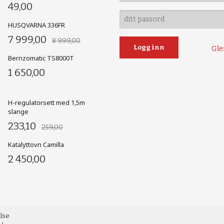
49,00
HUSQVARNA 336FR
7 999,00
8 999,00
Gle
Bernzomatic TS8000T
1 650,00
H-regulatorsett med 1,5m
slange
233,10
259,00
Katalyttovn Camilla
2 450,00
else