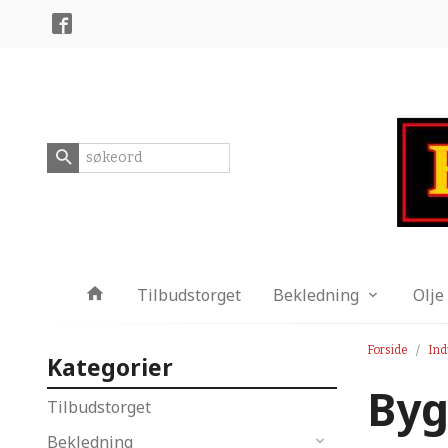
Gå
Lukk
til
innholdet
Produkter
Tilbudstorget
Bekledning
Olje
Forside
Ind
Kategorier
Byg
Tilbudstorget
Bekledning