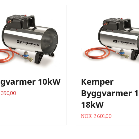
gvarmer 10kW
Kemper
Byggvarmer 1
 390,00
18kW
Tilbud
Rabatt
NOK
2 601,00