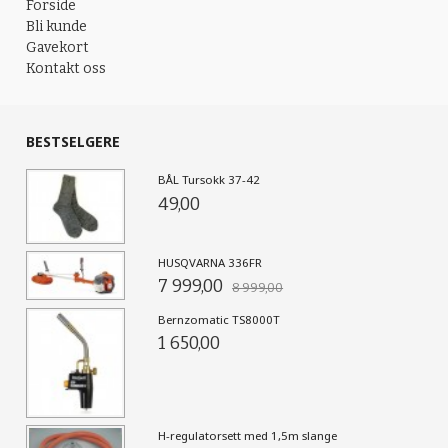
Forside
Bli kunde
Gavekort
Kontakt oss
BESTSELGERE
BÅL Tursokk 37-42
49,00
HUSQVARNA 336FR
7 999,00
8 999,00
Bernzomatic TS8000T
1 650,00
H-regulatorsett med 1,5m slange