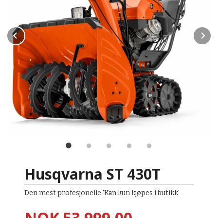
Prev
N
A
Husqvarna ST 430T
Den mest profesjonelle 'Kan kun kjøpes i butikk'
Pris
NOK
53 999,00