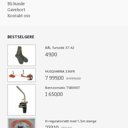
Bli kunde
Gavekort
Kontakt oss
BESTSELGERE
BÅL Tursokk 37-42
49,00
HUSQVARNA 336FR
7 999,00
8 999,00
Bernzomatic TS8000T
1 650,00
H-regulatorsett med 1,5m slange
233,10