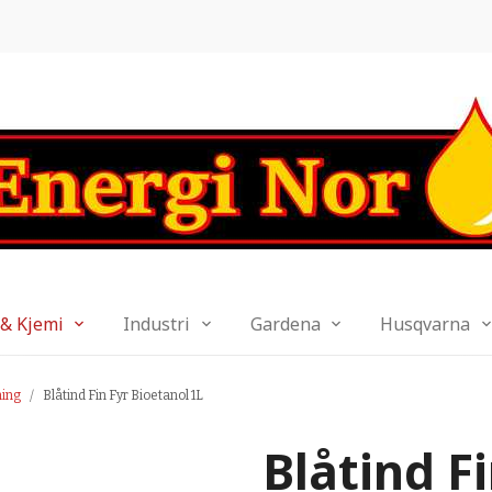
 & Kjemi
Industri
Gardena
Husqvarna
ning
Blåtind Fin Fyr Bioetanol 1L
Blåtind F