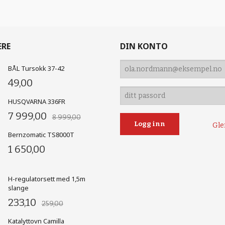
ERE
DIN KONTO
BÅL Tursokk 37-42
49,00
HUSQVARNA 336FR
7 999,00
8 999,00
Gle
Bernzomatic TS8000T
1 650,00
H-regulatorsett med 1,5m
slange
233,10
259,00
Katalyttovn Camilla