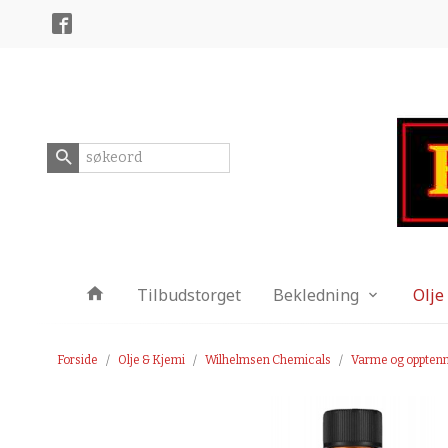
Gå
Lukk
til
innholdet
Produkter
Tilbudstorget
Bekledning
Olje
Forside
Olje & Kjemi
Wilhelmsen Chemicals
Varme og oppten