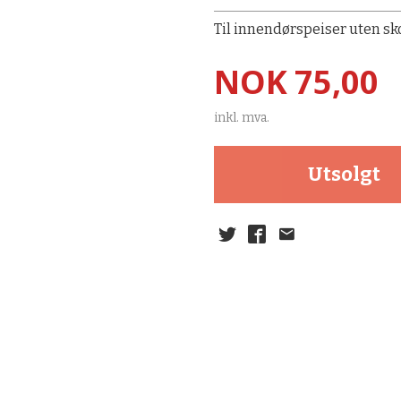
Til innendørspeiser uten sko
Pris
NOK
75,00
inkl. mva.
Utsolgt