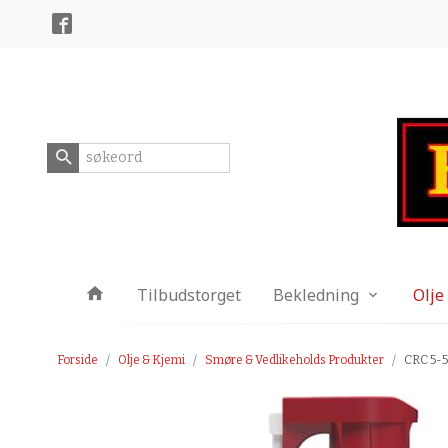
Gå
Lukk
til
innholdet
Produkter
Tilbudstorget
Bekledning
Olje
Forside
Olje & Kjemi
Smøre & Vedlikeholds Produkter
CRC 5-5