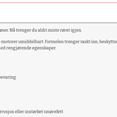
øser. Nå trenger du aldri miste røret igjen.
e motorer umiddelbart. Formelen trenger raskt inn, beskytter 
 med rengjørende egenskaper.
bevaring
rrosjon eller inntørket smørefett