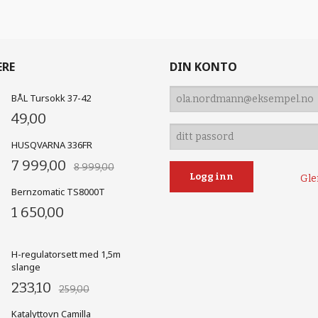
ERE
DIN KONTO
BÅL Tursokk 37-42
49,00
HUSQVARNA 336FR
7 999,00
8 999,00
Gle
Bernzomatic TS8000T
1 650,00
H-regulatorsett med 1,5m
slange
233,10
259,00
Katalyttovn Camilla