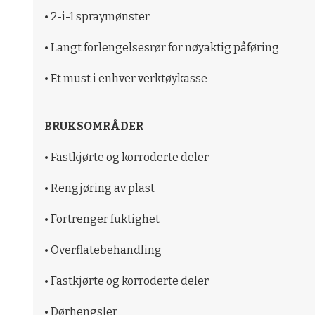
• 2-i-1 spraymønster
• Langt forlengelsesrør for nøyaktig påføring
• Et must i enhver verktøykasse
BRUKSOMRÅDER
• Fastkjørte og korroderte deler
• Rengjøring av plast
• Fortrenger fuktighet
• Overflatebehandling
• Fastkjørte og korroderte deler
• Dørhengsler