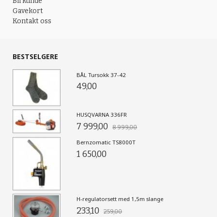
Bli kunde
Gavekort
Kontakt oss
BESTSELGERE
BÅL Tursokk 37-42
49,00
HUSQVARNA 336FR
7 999,00
8 999,00
Bernzomatic TS8000T
1 650,00
H-regulatorsett med 1,5m slange
233,10
259,00