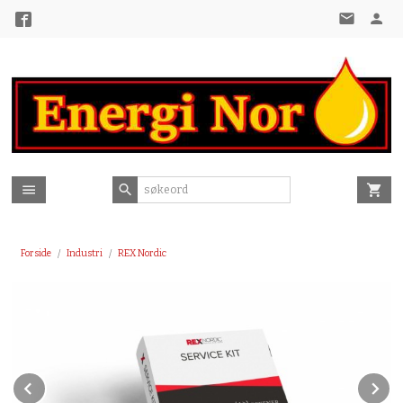
Gå
til
innholdet
Forside
Industri
REX Nordic
Prev
N