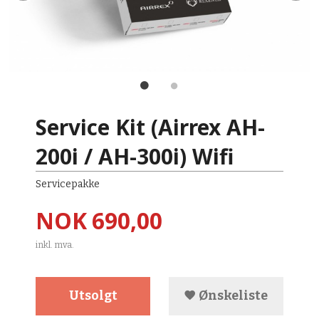
Service Kit (Airrex AH-
200i / AH-300i) Wifi
Servicepakke
Pris
NOK
690,00
inkl. mva.
Utsolgt
Ønskeliste