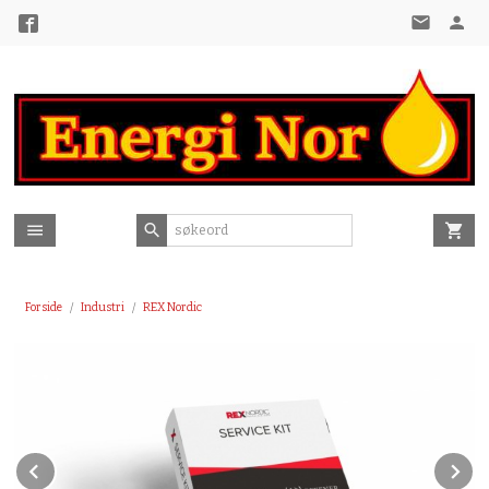
Gå
til
innholdet
Forside
Industri
REX Nordic
Prev
N