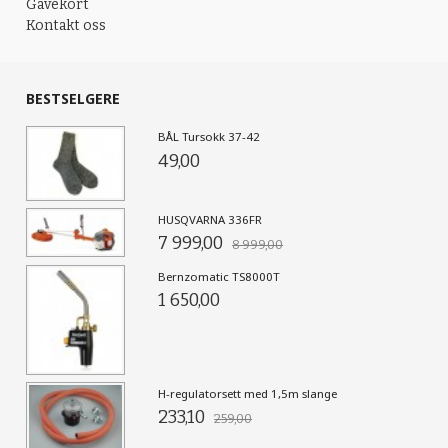
Gavekort
Kontakt oss
BESTSELGERE
BÅL Tursokk 37-42
49,00
HUSQVARNA 336FR
7 999,00
8 999,00
Bernzomatic TS8000T
1 650,00
H-regulatorsett med 1,5m slange
233,10
259,00