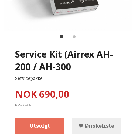
Service Kit (Airrex AH-
200 / AH-300
Servicepakke
Pris
NOK
690,00
inkl. mva.
Utsolgt
Ønskeliste