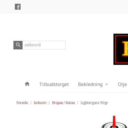
Gå
Lukk
til
innholdet
Produkter
Tilbudstorget
Bekledning
Olje
Forside
Industri
Propan / Butan
Lightergass 90gr