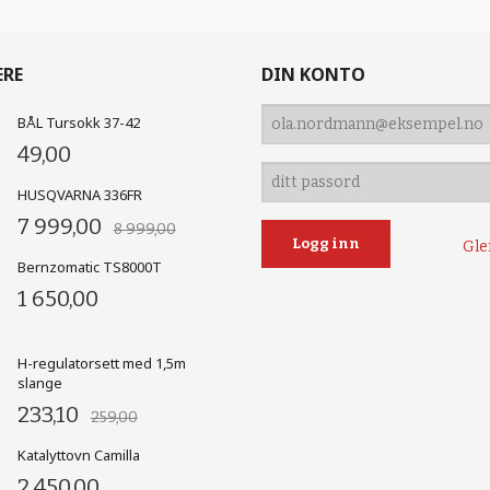
ERE
DIN KONTO
BÅL Tursokk 37-42
49,00
HUSQVARNA 336FR
7 999,00
8 999,00
Gle
Bernzomatic TS8000T
1 650,00
H-regulatorsett med 1,5m
slange
233,10
259,00
Katalyttovn Camilla
2 450,00