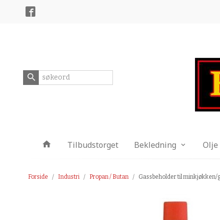
Gå
Lukk
til
innholdet
Produkter
Tilbudstorget
Bekledning
Olje
Forside
Industri
Propan / Butan
Gassbeholder til minkjøkken