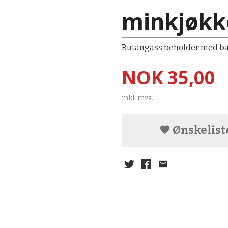
minkjøkk
Butangass beholder med baj
Pris
NOK
35,00
inkl. mva.
Ønskelist