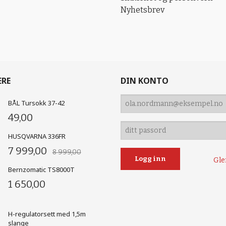
Nyhetsbrev
ERE
DIN KONTO
BÅL Tursokk 37-42
49,00
HUSQVARNA 336FR
7 999,00
8 999,00
Gle
Bernzomatic TS8000T
1 650,00
H-regulatorsett med 1,5m
slange