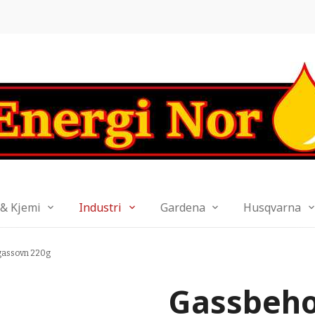
 & Kjemi
Industri
Gardena
Husqvarna
/gassovn 220g
Gassbehol