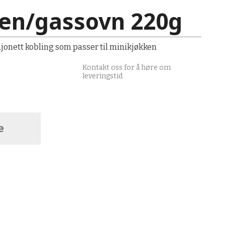
en/gassovn 220g
onett kobling som passer til minikjøkken
Kontakt oss for å høre om
leveringstid
e