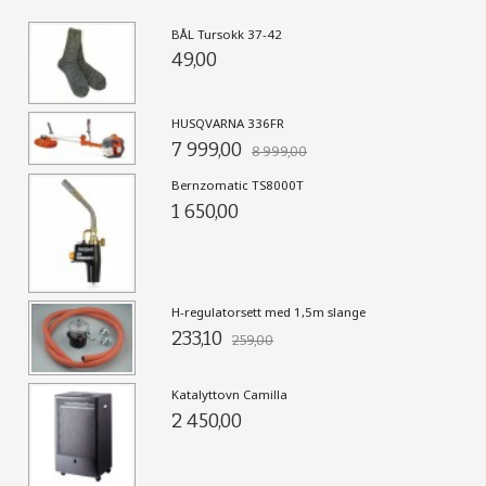
BÅL Tursokk 37-42
49,00
HUSQVARNA 336FR
7 999,00
8 999,00
Bernzomatic TS8000T
1 650,00
H-regulatorsett med 1,5m slange
233,10
259,00
Katalyttovn Camilla
2 450,00