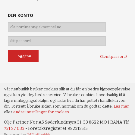
DIN KONTO
Glemt passord?
Vår nettbutikk bruker cookies slik at du får en bedre kjøpsopplevelse
og vi kan yte deg bedre service. Vi bruker cookies hovedsaklig til å
lagre innloggingsdetaljer og huske hva du har puttet i handlekurven
din. Fortsett å bruke siden som normalt om du godtar dette.
Les mer
eller
endre innstillinger for cookies.
Olje Partner Nor AS Søderlundmyra 31-33 8622 MO I RANA Tlf.
751 27 033
- Foretaksregisteret 982312515
Powered by
24Nettbutikk