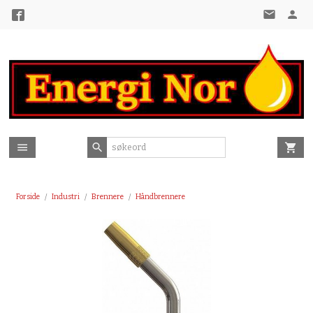
Gå
til
innholdet
Forside
Industri
Brennere
Håndbrennere