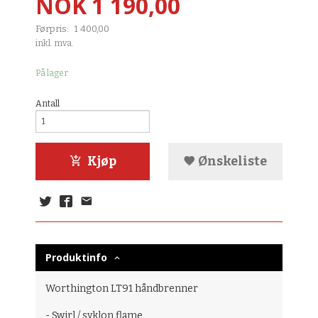
Tilbud
NOK
1 190,00
Førpris:
1 400,00
Rabatt
inkl. mva.
På lager
Antall
Kjøp
Ønskeliste
Produktinfo
Worthington LT91 håndbrenner
- Swirl / syklon flame