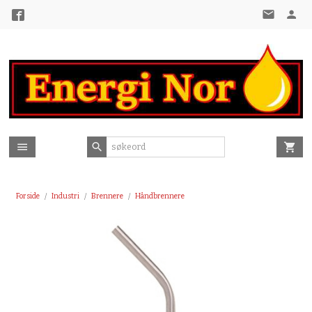
Gå
til
innholdet
Forside
Industri
Brennere
Håndbrennere