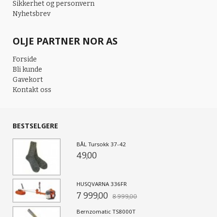
Sikkerhet og personvern
Nyhetsbrev
OLJE PARTNER NOR AS
Forside
Bli kunde
Gavekort
Kontakt oss
BESTSELGERE
BÅL Tursokk 37-42
49,00
HUSQVARNA 336FR
7 999,00
8 999,00
Bernzomatic TS8000T