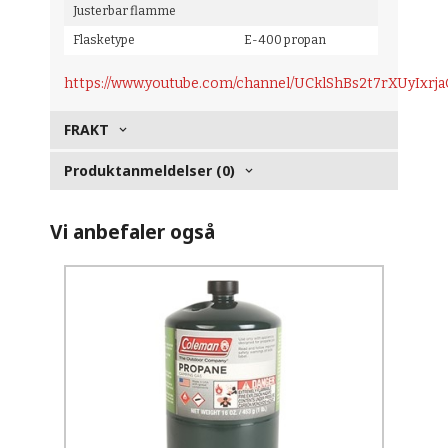
Justerbar flamme
Flasketype
E-400 propan
https://www.youtube.com/channel/UCklShBs2t7rXUyIxrj
FRAKT
Produktanmeldelser (0)
Vi anbefaler også