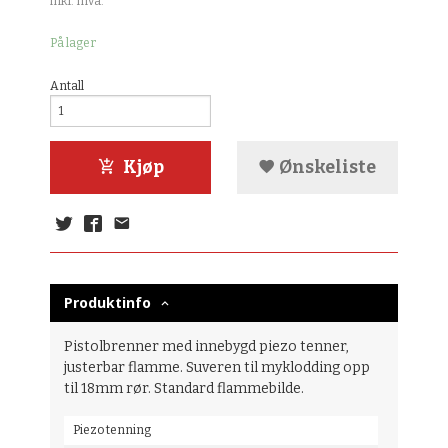
inkl. mva.
På lager
Antall
Kjøp
Ønskeliste
Produktinfo
Pistolbrenner med innebygd piezo tenner,
justerbar flamme. Suveren til myklodding opp
til 18mm rør. Standard flammebilde.
Piezo tenning