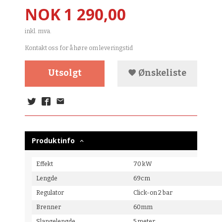
Pris
NOK
1 290,00
inkl. mva.
Kontakt oss for å høre om leveringstid
Utsolgt
Ønskeliste
Produktinfo
Effekt
70 kW
Lengde
69cm
Regulator
Click-on 2 bar
Brenner
60mm
Slangelengde
5 meter