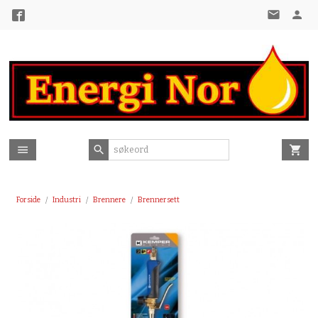
Gå
til
innholdet
Forside
Industri
Brennere
Brennersett