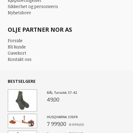
Kjøpsbetingelser
Sikkerhet og personvern
Nyhetsbrev
OLJE PARTNER NOR AS
Forside
Bli kunde
Gavekort
Kontakt oss
BESTSELGERE
BÅL Tursokk 37-42
49,00
HUSQVARNA 336FR
7 999,00
8 999,00