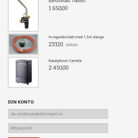
Bernzomatic TS8000T
1 650,00
H-regulatorsett med 1,5m slange
233,10
259,00
Katalyttovn Camilla
2 450,00
DIN KONTO