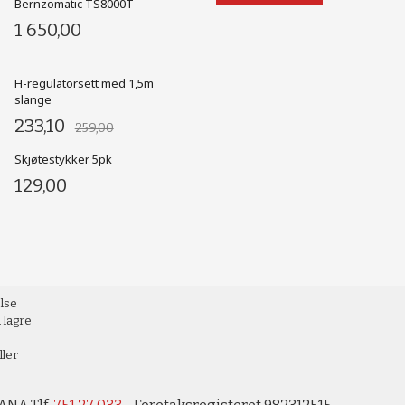
Bernzomatic TS8000T
1 650,00
H-regulatorsett med 1,5m
slange
233,10
259,00
Skjøtestykker 5pk
129,00
else
 lagre
ller