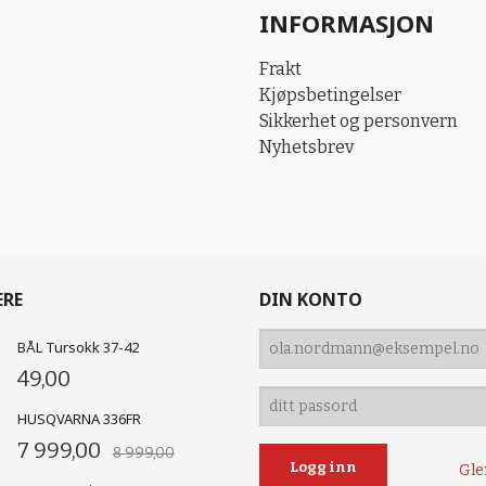
INFORMASJON
Frakt
Kjøpsbetingelser
Sikkerhet og personvern
Nyhetsbrev
ERE
DIN KONTO
BÅL Tursokk 37-42
49,00
HUSQVARNA 336FR
7 999,00
8 999,00
Gle