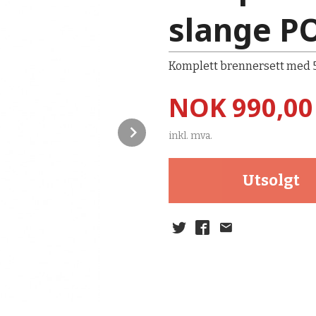
slange P
Komplett brennersett med 5
Pris
NOK
990,00
Next
inkl. mva.
Utsolgt