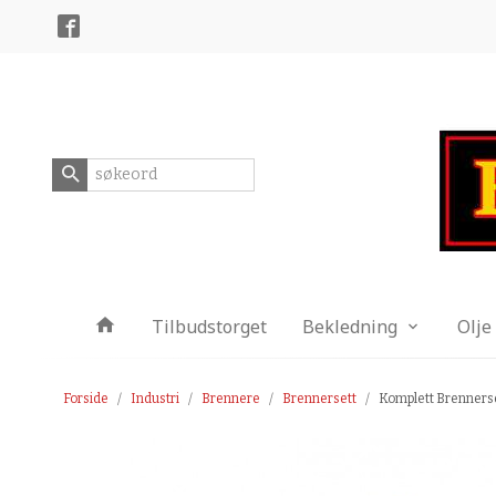
Gå
Lukk
til
innholdet
Produkter
Tilbudstorget
Bekledning
Olje
Forside
Industri
Brennere
Brennersett
Komplett Brenners