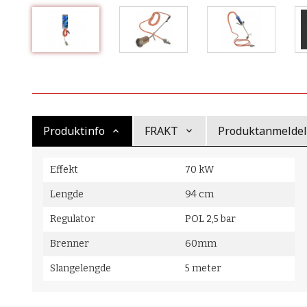
Produktinfo
FRAKT
Produktanmeldels
Effekt
70 kW
Lengde
94 cm
Regulator
POL 2,5 bar
Brenner
60mm
Slangelengde
5 meter