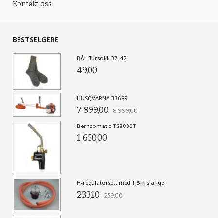
Kontakt oss
BESTSELGERE
BÅL Tursokk 37-42
49,00
HUSQVARNA 336FR
7 999,00
8 999,00
Bernzomatic TS8000T
1 650,00
H-regulatorsett med 1,5m slange
233,10
259,00