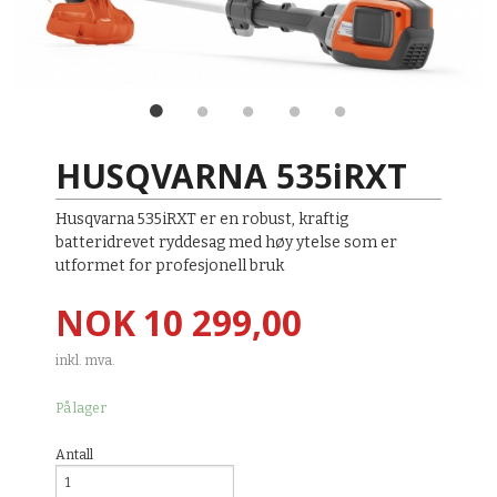
HUSQVARNA 535iRXT
Husqvarna 535iRXT er en robust, kraftig
batteridrevet ryddesag med høy ytelse som er
utformet for profesjonell bruk
Pris
NOK
10 299,00
inkl. mva.
På lager
Antall