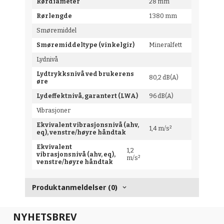
Rørdiameter
28 mm
Rørlengde
1 380 mm
Smøremiddel
Smøremiddeltype (vinkelgir)
Mineralfett
Lydnivå
Lydtrykksnivå ved brukerens
80,2 dB(A)
øre
Lydeffektnivå, garantert (LWA)
96 dB(A)
Vibrasjoner
Ekvivalent vibrasjonsnivå (ahv,
1,4 m/s²
eq), venstre/høyre håndtak
Ekvivalent
1,2
vibrasjonsnivå (ahv, eq),
m/s²
venstre/høyre håndtak
Produktanmeldelser (0)
NYHETSBREV