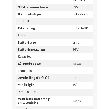
inkludert
OEM trimmerhode
E35B
Håndtakstype
Bukkehorn
Kontroll
Tilkobling
BLE-HAPP
Batteri
Batteri type
Li-Ion
Batterispenning
36 V
Kapasitet
Klippebredde
45 cm
Transmisjon
Utvekslingsforhold
1,4
Vinkelgir
35 °
Dimensjoner
Vekt (eks. batteri og
4,9 kg
skjæreutstyr)