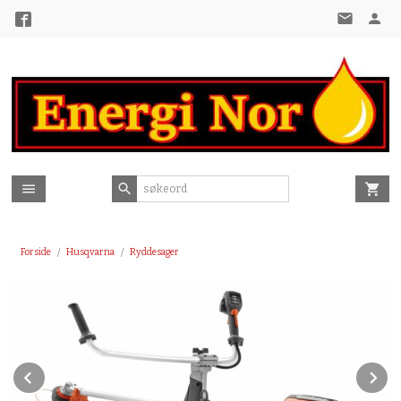
Gå
til
innholdet
Forside
Husqvarna
Ryddesager
Prev
N