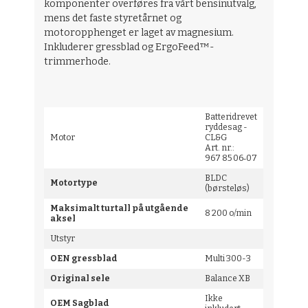
komponenter overføres fra vårt bensinutvalg,
mens det faste styretårnet og
motoropphenget er laget av magnesium.
Inkluderer gressblad og ErgoFeed™-
trimmerhode.
Batteridrevet
ryddesag -
Motor
CL&G
Art. nr.:
967 85 06‑07
BLDC
Motortype
(børsteløs)
Maksimalt turtall på utgående
8 200 o/min
aksel
Utstyr
OEN gressblad
Multi 300-3
Original sele
Balance XB
Ikke
OEM Sagblad