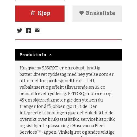
Kjøp
Ønskeliste
Produktinfo
Husqvarna 535iRXT er en robust, kraftig
batteridrevet ryddesag med høy ytelse som er
utformet for profesjonell bruk – lett,
velbalansert og effekt tilsvarende en 35 cc
bensindrevet ryddesag. E-TORQ-motoren og
45 cm skjærediameter gir den ytelsen du
trenger for å få jobben gjort i tide. Den
integrerte tilkoblingen gjør det enkelt å holde
oversikt over bruksstatistikk, servicehistorikk
og sist kjente plassering i Husqvarna Fleet
Services™-appen. Vinkelgiret og andre viktige