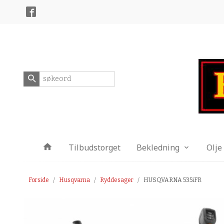
Gå
Lukk
til
innholdet
Produkter
Tilbudstorget
Bekledning
Olje
Forside
Husqvarna
Ryddesager
HUSQVARNA 535iFR