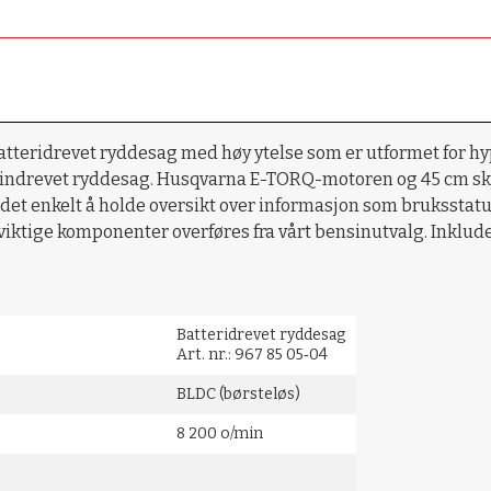
batteridrevet ryddesag med høy ytelse som er utformet for hyp
nsindrevet ryddesag. Husqvarna E-TORQ-motoren og 45 cm skj
r det enkelt å holde oversikt over informasjon som bruksstatu
ktige komponenter overføres fra vårt bensinutvalg. Inklud
Batteridrevet ryddesag
Art. nr.: 967 85 05‑04
BLDC (børsteløs)
8 200 o/min