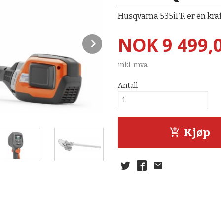
Husqvarna 535iFR er en kraf
Pris
NOK
9 499,
Next
inkl. mva.
Antall
Kjøp