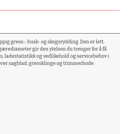
pig gress-, busk- og skogsrydding. Den er lett,
ærediameter gir den ytelsen du trenger for å få
s, ladestatistikk og vedlikehold og servicebehov i
erer sagblad, gressklinge og trimmerhode.