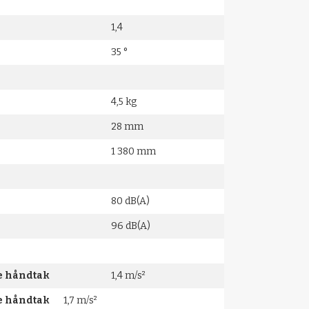
1,4
35 °
4,5 kg
28 mm
1 380 mm
80 dB(A)
96 dB(A)
re håndtak
1,4 m/s²
re håndtak
1,7 m/s²