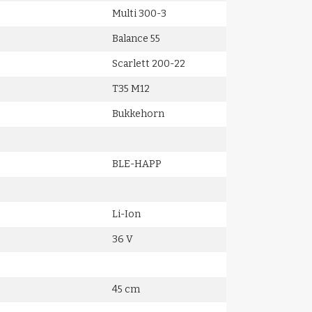
Multi 300-3
Balance 55
Scarlett 200-22
T35 M12
Bukkehorn
BLE-HAPP
Li-Ion
36 V
45 cm