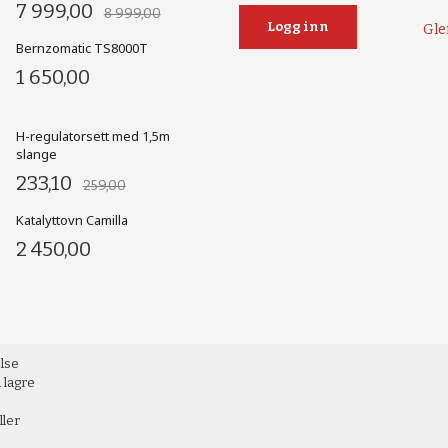
7 999,00
8 999,00
Gle
Bernzomatic TS8000T
1 650,00
H-regulatorsett med 1,5m
slange
233,10
259,00
Katalyttovn Camilla
2 450,00
else
 lagre
ller