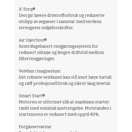
X-Torq®
Den gir lavere drivstofforbruk og reduserte
utslipp av avgasser i samsvar med verdens
strengeste miljøforskrifter.
Air Injection®
Sentrifugebasert rengjøringssystem for
redusert slitasje og lengre driftstid mellom
filterrengjøringer.
Veivhus i magnesium
Det robuste veivhuset kan stå imot høye turtall
og røff profesjonell bruk og sikrer lang levetid.
Smart Start®
Motoren er utformet slik at maskinen starter
raskt med minimal anstrengelse. Motstanden i
startsnoren er redusert med opptil 40%.
Forgasservarme