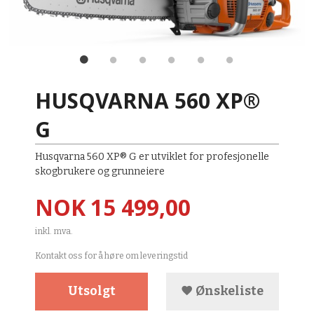
HUSQVARNA 560 XP®
G
Husqvarna 560 XP® G er utviklet for profesjonelle
skogbrukere og grunneiere
Pris
NOK
15 499,00
inkl. mva.
Kontakt oss for å høre om leveringstid
Utsolgt
Ønskeliste