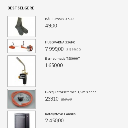
BESTSELGERE
BÅL Tursokk 37-42
49,00
HUSQVARNA 336FR
7 999,00
8 999,00
Bernzomatic TS8000T
1 650,00
H-regulatorsett med 1,5m slange
233,10
259,00
Katalyttovn Camilla
2 450,00