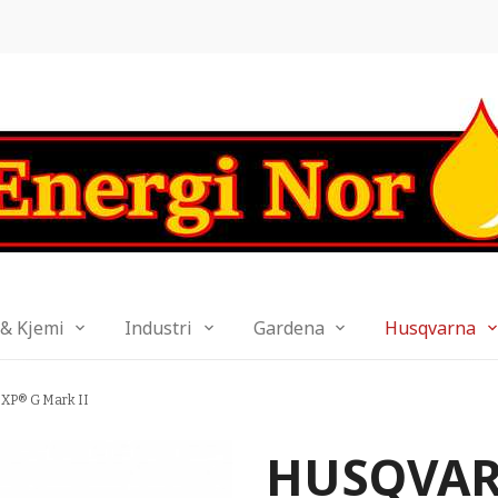
 & Kjemi
Industri
Gardena
Husqvarna
P® G Mark II
HUSQVAR