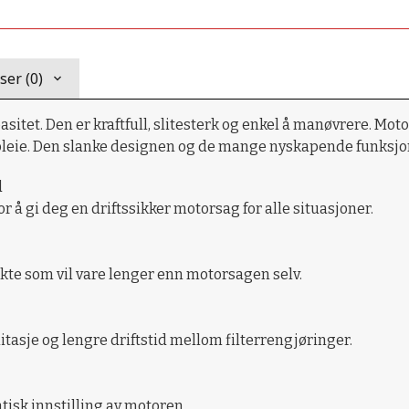
er (0)
tet. Den er kraftfull, slitesterk og enkel å manøvrere. Moto
leie. Den slanke designen og de mange nyskapende funksjonen
d
r å gi deg en driftssikker motorsag for alle situasjoner.
t sikte som vil vare lenger enn motorsagen selv.
tasje og lengre driftstid mellom filterrengjøringer.
sk innstilling av motoren.