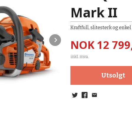
Mark II
Kraftfull, slitesterk og en
Next
Pris
NOK
12 799
inkl. mva.
Utsolgt