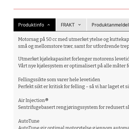
Produktinfo
FRAKT
Produktanmeldels
Motorsag på 50 cc med utmerket ytelse og kuttekapasi
små og mellomstore trær, samt for utfordrende trep
Utmerket kjølekapasitet forlenger motorens leveti
Vårt nye kjølesystem er optimalisert på alle måter fo
Fellingssikte som varer hele levetiden
Perfekt sikt er kritisk for felling – så vi har laget e
Air Injection®
Sentrifugebasert rengjøringssystem for redusert sli
AutoTune
AutoTune gir optimal motorytelse gjennom automati