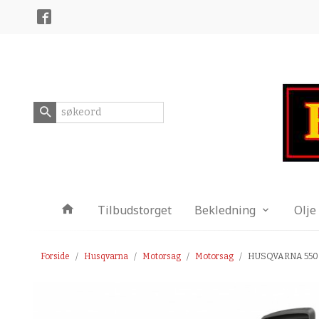
Gå
Lukk
til
innholdet
Produkter
Tilbudstorget
Bekledning
Olje
Forside
Husqvarna
Motorsag
Motorsag
HUSQVARNA 550 X