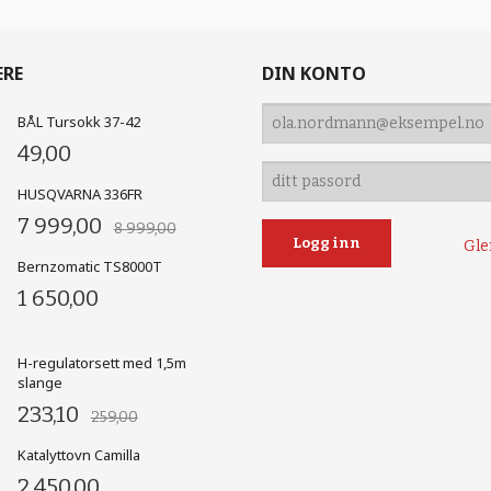
ERE
DIN KONTO
BÅL Tursokk 37-42
49,00
HUSQVARNA 336FR
7 999,00
8 999,00
Gle
Bernzomatic TS8000T
1 650,00
H-regulatorsett med 1,5m
slange
233,10
259,00
Katalyttovn Camilla
2 450,00