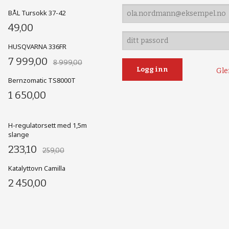
BÅL Tursokk 37-42
49,00
HUSQVARNA 336FR
7 999,00
8 999,00
Gle
Bernzomatic TS8000T
1 650,00
H-regulatorsett med 1,5m
slange
233,10
259,00
Katalyttovn Camilla
2 450,00