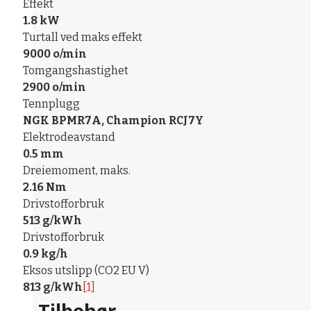
Effekt
1.8 kW
Turtall ved maks effekt
9000 o/min
Tomgangshastighet
2900 o/min
Tennplugg
NGK BPMR7A, Champion RCJ7Y
Elektrodeavstand
0.5 mm
Dreiemoment, maks.
2.16 Nm
Drivstofforbruk
513 g/kWh
Drivstofforbruk
0.9 kg/h
Eksos utslipp (CO2 EU V)
813 g/kWh
[1]
Tilbehør