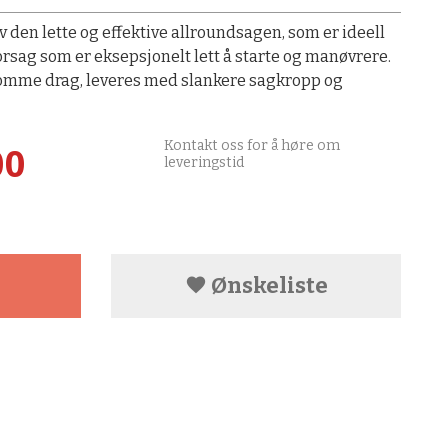
 den lette og effektive allroundsagen, som er ideell
orsag som er eksepsjonelt lett å starte og manøvrere.
somme drag, leveres med slankere sagkropp og
Kontakt oss for å høre om
00
leveringstid
Ønskeliste
t å åpne.
Smart Start
Motstanden 