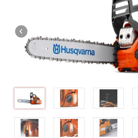
Prev
ig