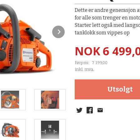
Dette er andre generasjon av
for alle som trenger en mot
Starter lett også med lang
Next
tanklokk som vippes op
Tilbud
NOK
6 499,
Førpris:
7 199,00
Rabatt
inkl. mva.
Utsolgt
Tanklokket kan vippes opp og er enkel