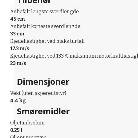
Anbefalt lengste sverdlengde
45 cm
Anbefalt korteste sverdlengde
33 cm
Kjedehastighet ved maks turtall
17.3 m/s
Kjedehastighet ved 133 % maksimum motorkrafthastig
23 m/s
Dimensjoner
Vekt (uten skjæreutstyr)
4.4 kg
Smøremidler
Oljetankvolum
0.25 l
Oljepumpetype