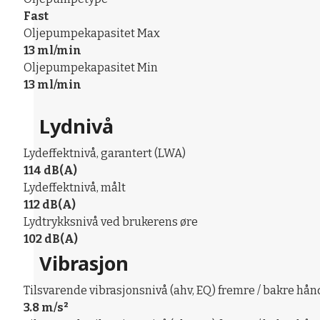
Fast
Oljepumpekapasitet Max
13 ml/min
Oljepumpekapasitet Min
13 ml/min
Lydnivå
Lydeffektnivå, garantert (LWA)
114 dB(A)
Lydeffektnivå, målt
112 dB(A)
Lydtrykksnivå ved brukerens øre
102 dB(A)
Vibrasjon
Tilsvarende vibrasjonsnivå (ahv, EQ) fremre / bakre hån
3.8 m/s²