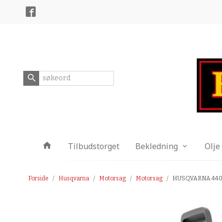
Gå
Lukk
til
innholdet
Produkter
Tilbudstorget
Bekledning
Olje
Forside
Husqvarna
Motorsag
Motorsag
HUSQVARNA 440 