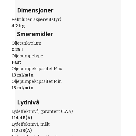
Dimensjoner
Vekt (uten skjæreutstyr)
4.2 kg
Smøremidler
Oljetankvolum
0.25 l
Oljepumpetype
Fast
Oljepumpekapasitet Max
13 ml/min
Oljepumpekapasitet Min
13 ml/min
Lydnivå
Lydeffektnivå, garantert (LWA)
114 dB(A)
Lydeffektnivå, målt
112 dB(A)