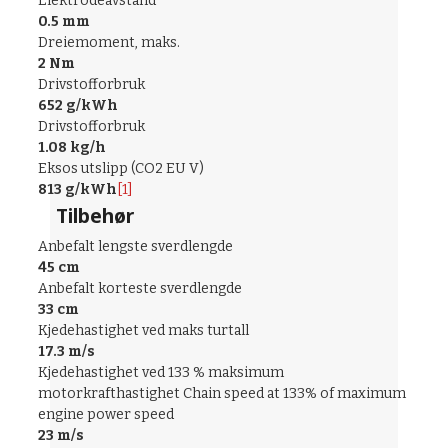
Elektrodeavstand
0.5 mm
Dreiemoment, maks.
2 Nm
Drivstofforbruk
652 g/kWh
Drivstofforbruk
1.08 kg/h
Eksos utslipp (CO2 EU V)
813 g/kWh
[1]
Tilbehør
Anbefalt lengste sverdlengde
45 cm
Anbefalt korteste sverdlengde
33 cm
Kjedehastighet ved maks turtall
17.3 m/s
Kjedehastighet ved 133 % maksimum
motorkrafthastighet Chain speed at 133% of maximum
engine power speed
23 m/s