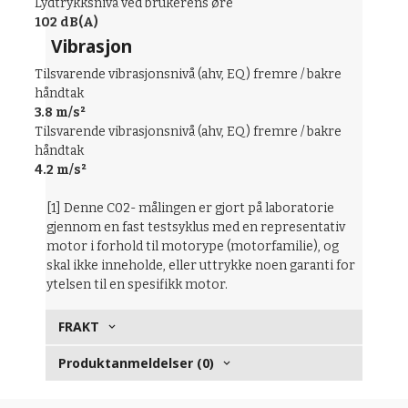
Lydtrykksnivå ved brukerens øre
102 dB(A)
Vibrasjon
Tilsvarende vibrasjonsnivå (ahv, EQ) fremre / bakre
håndtak
3.8 m/s²
Tilsvarende vibrasjonsnivå (ahv, EQ) fremre / bakre
håndtak
4.2 m/s²
[1] Denne C02- målingen er gjort på laboratorie
gjennom en fast testsyklus med en representativ
motor i forhold til motorype (motorfamilie), og
skal ikke inneholde, eller uttrykke noen garanti for
ytelsen til en spesifikk motor.
FRAKT
Produktanmeldelser (0)