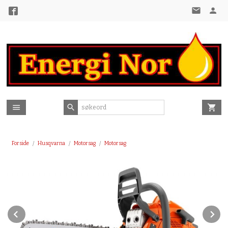
Gå
til
innholdet
Forside
Husqvarna
Motorsag
Motorsag
Prev
N