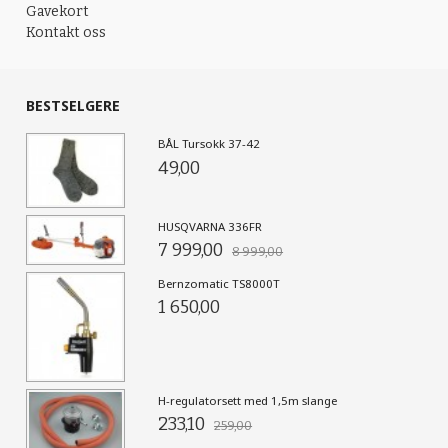
Gavekort
Kontakt oss
BESTSELGERE
BÅL Tursokk 37-42
49,00
HUSQVARNA 336FR
7 999,00
8 999,00
Bernzomatic TS8000T
1 650,00
H-regulatorsett med 1,5m slange
233,10
259,00