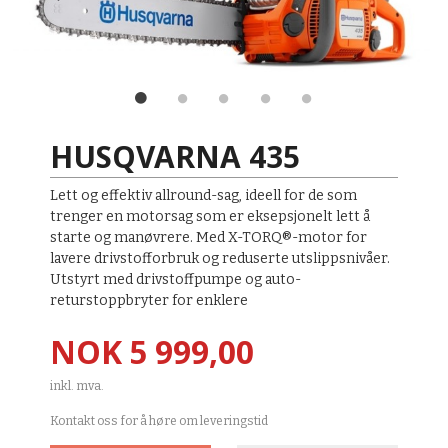
HUSQVARNA 435
Lett og effektiv allround-sag, ideell for de som
trenger en motorsag som er eksepsjonelt lett å
starte og manøvrere. Med X-TORQ®-motor for
lavere drivstofforbruk og reduserte utslippsnivåer.
Utstyrt med drivstoffpumpe og auto-
returstoppbryter for enklere
Pris
NOK
5 999,00
inkl. mva.
Kontakt oss for å høre om leveringstid