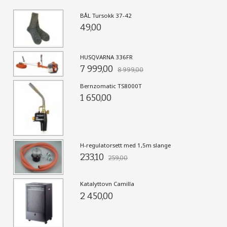
BÅL Tursokk 37-42
49,00
HUSQVARNA 336FR
7 999,00
8 999,00
Bernzomatic TS8000T
1 650,00
H-regulatorsett med 1,5m slange
233,10
259,00
Katalyttovn Camilla
2 450,00