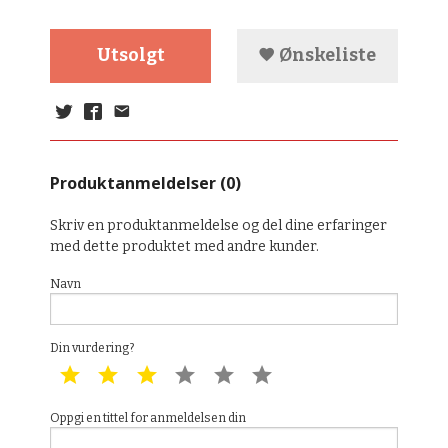
Utsolgt
Ønskeliste
Produktanmeldelser (0)
Skriv en produktanmeldelse og del dine erfaringer
med dette produktet med andre kunder.
Navn
Din vurdering?
1 star
2 star
3 star
4 star
5 star
6 star
Oppgi en tittel for anmeldelsen din