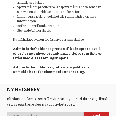
aktuelle produktet.
Spørsmål om produktet eller spørsmål til andre som har
skrevet en anmeldelse. Dette er ikke et forum.
Linker, priser, tilgjengelighet eller annen tidsavhengig
informasjon.
Referanser til konkurrenter
Støtende/ufin ordbruk.
Du må ha kjøpt varen for å skrive en anmeldelse.
Admin forbeholder seg retten til å akseptere, avslå
eller fjerne enhver produktanmeldelse som ikke er
i tråd med disse retningslinjene.
Admin forbeholder seg retten til å publisere
anmeldelser i for eksempel annonsering.
NYHETSBREV
Bli blant de første som får vite om nye produkter og tilbud
ved å registrere deg på vårt nyhetsbrev.