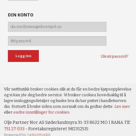
DIN KONTO
Glemt passord?
Vår nettbutikk bruker cookies slik at du får en bedre kjøpsopplevelse
og vi kan yte deg bedre service. Vi bruker cookies hovedsaklig til å
lagre innloggingsdetaljer og huske hva du har puttet i handlekurven
din. Fortsett å bruke siden som normalt om du godtar dette.
Les mer
eller
endre innstillinger for cookies.
Olje Partner Nor AS Søderlundmyra 31-33 8622 MO I RANA Tlf.
751 27 033
- Foretaksregisteret 982312515
Powered by
24Nettbutikk