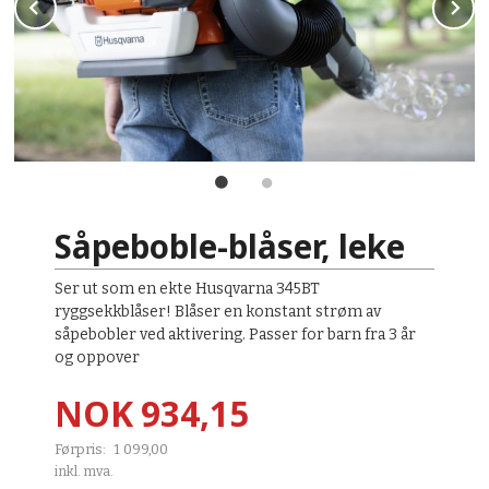
Prev
N
Såpeboble-blåser, leke
Ser ut som en ekte Husqvarna 345BT
ryggsekkblåser! Blåser en konstant strøm av
såpebobler ved aktivering. Passer for barn fra 3 år
og oppover
Tilbud
NOK
934,15
Førpris:
1 099,00
Rabatt
inkl. mva.