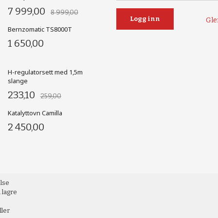
7 999,00
8 999,00
Gle
Bernzomatic TS8000T
1 650,00
H-regulatorsett med 1,5m
slange
233,10
259,00
Katalyttovn Camilla
2 450,00
else
 lagre
ller