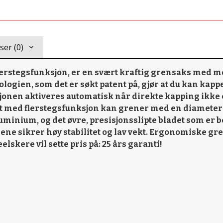
er (0)
stegsfunksjon, er en svært kraftig grensaks med mot
gien, som det er søkt patent på, gjør at du kan kappe
jonen aktiveres automatisk når direkte kapping ikke er
 med flerstegsfunksjon kan grener med en diameter på
minium, og det øvre, presisjonsslipte bladet som er b
e sikrer høy stabilitet og lav vekt. Ergonomiske gre
skere vil sette pris på: 25 års garanti!