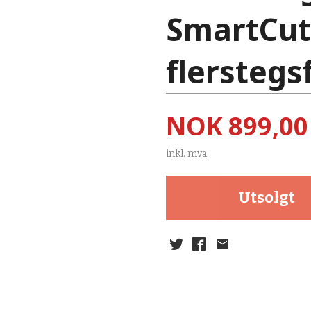
SmartCut
flerstegs
Pris
NOK
899,00
inkl. mva.
Utsolgt