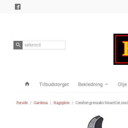
Gå
Lukk
til
innholdet
Produkter
Tilbudstorget
Bekledning
Olje
Forside
Gardena
Hagepleie
Comfort grensaks SmartCut, med