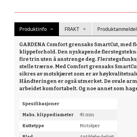
Produktinfo
FRAKT
Produktanmeldels
GARDENA Comfort grensaks SmartCut, med fler
klippeforhold. Den nyskapende flerstegsteknolo
fire trin uten å anstrenge deg. Flerstegsfunks
stelle trærne. Med Comfort grensaks SmartCut
sikres av motskjæret som er av høykvalitetsalu
Håndteringen er også utmerket. De ovale armen
arbeidet komfortabelt. Og noe annet som hageel
Spesifikasjoner
Maks. klippediameter
45 mm
Kuttetype
Motskjær
Blad
Antiklebe-belagt