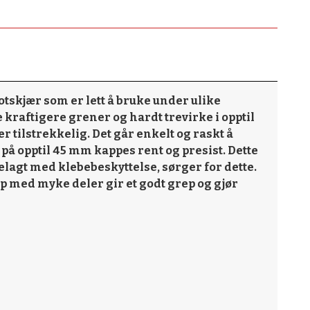
skjær som er lett å bruke under ulike
 kraftigere grener og hardt trevirke i opptil
 tilstrekkelig. Det går enkelt og raskt å
 opptil 45 mm kappes rent og presist. Dette
elagt med klebebeskyttelse, sørger for dette.
p med myke deler gir et godt grep og gjør