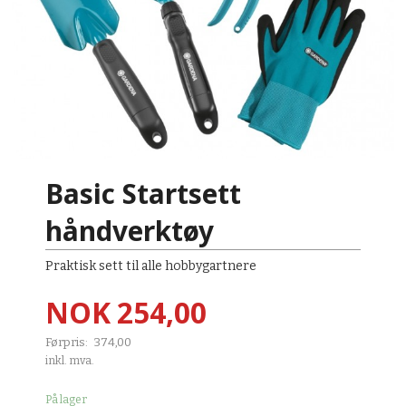
Basic Startsett
håndverktøy
Praktisk sett til alle hobbygartnere
Tilbud
NOK
254,00
Førpris:
374,00
Rabatt
inkl. mva.
På lager