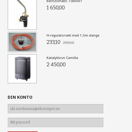
Bernzomatic TS8000T
1 650,00
H-regulatorsett med 1,5m slange
233,10
259,00
Katalyttovn Camilla
2 450,00
DIN KONTO