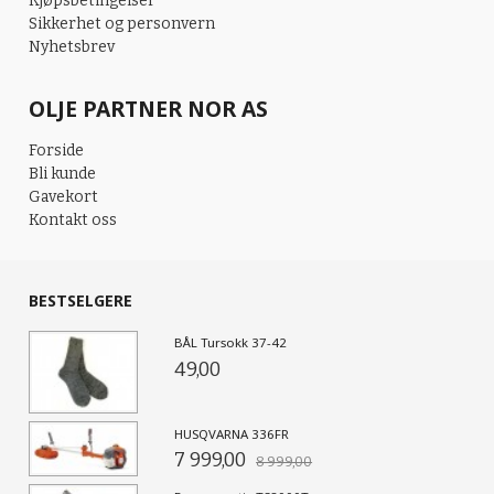
Kjøpsbetingelser
Sikkerhet og personvern
Nyhetsbrev
OLJE PARTNER NOR AS
Forside
Bli kunde
Gavekort
Kontakt oss
BESTSELGERE
BÅL Tursokk 37-42
49,00
HUSQVARNA 336FR
7 999,00
8 999,00