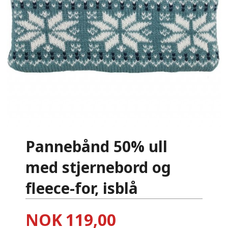
Pannebånd 50% ull
med stjernebord og
fleece-for, isblå
Pris
NOK
119,00