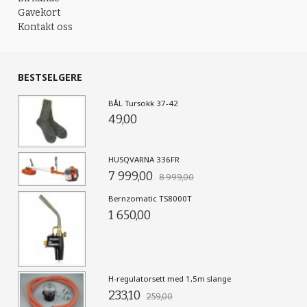
Gavekort
Kontakt oss
BESTSELGERE
BÅL Tursokk 37-42
49,00
HUSQVARNA 336FR
7 999,00
8 999,00
Bernzomatic TS8000T
1 650,00
H-regulatorsett med 1,5m slange
233,10
259,00