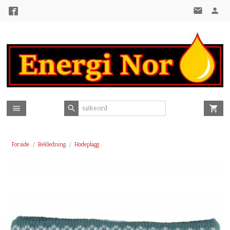
Gå
til
innholdet
Forside
Bekledning
Hodeplagg