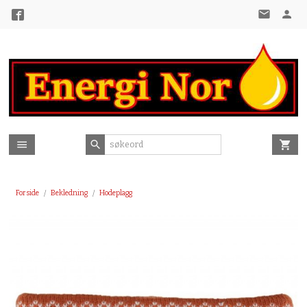
Gå
til
innholdet
Forside
Bekledning
Hodeplagg