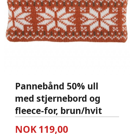
Pannebånd 50% ull
med stjernebord og
fleece-for, brun/hvit
Pris
NOK
119,00