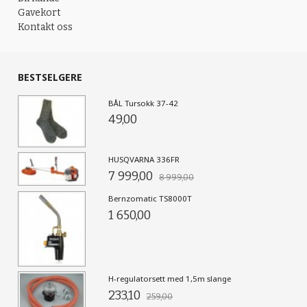
Gavekort
Kontakt oss
BESTSELGERE
BÅL Tursokk 37-42
49,00
HUSQVARNA 336FR
7 999,00
8 999,00
Bernzomatic TS8000T
1 650,00
H-regulatorsett med 1,5m slange
233,10
259,00