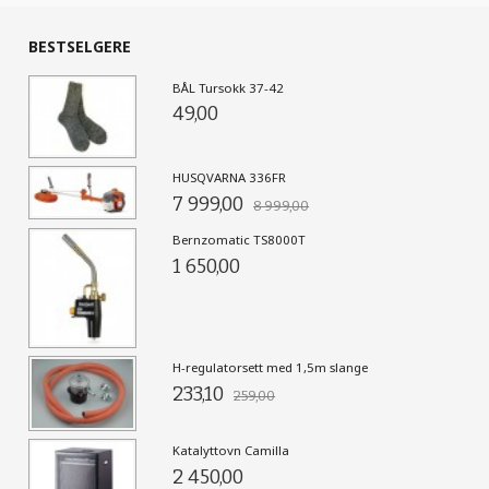
BESTSELGERE
BÅL Tursokk 37-42
49,00
HUSQVARNA 336FR
7 999,00
8 999,00
Bernzomatic TS8000T
1 650,00
H-regulatorsett med 1,5m slange
233,10
259,00
Katalyttovn Camilla
2 450,00