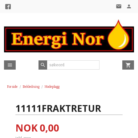
Gå
til
innholdet
Forside
Bekledning
Hodeplagg
11111FRAKTRETUR
Pris
NOK
0,00