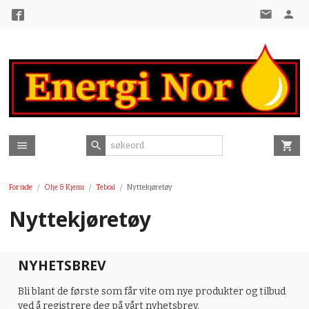
Gå
til
innholdet
Forside
Olje & Kjemi
Teboil
Nyttekjøretøy
Nyttekjøretøy
NYHETSBREV
Bli blant de første som får vite om nye produkter og tilbud
ved å registrere deg på vårt nyhetsbrev.