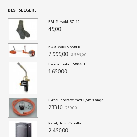
BESTSELGERE
BÅL Tursokk 37-42
49,00
HUSQVARNA 336FR
7 999,00
8 999,00
Bernzomatic TS8000T
1 650,00
H-regulatorsett med 1,5m slange
233,10
259,00
Katalyttovn Camilla
2 450,00