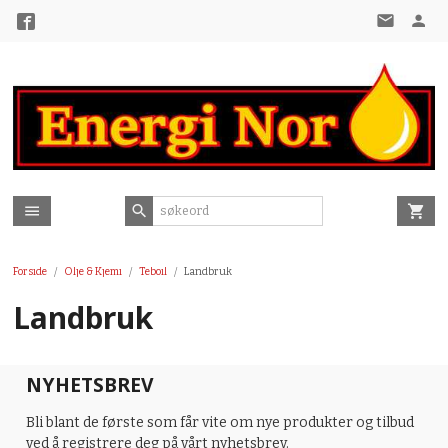
Gå
til
innholdet
Forside
Olje & Kjemi
Teboil
Landbruk
Landbruk
NYHETSBREV
Bli blant de første som får vite om nye produkter og tilbud
ved å registrere deg på vårt nyhetsbrev.