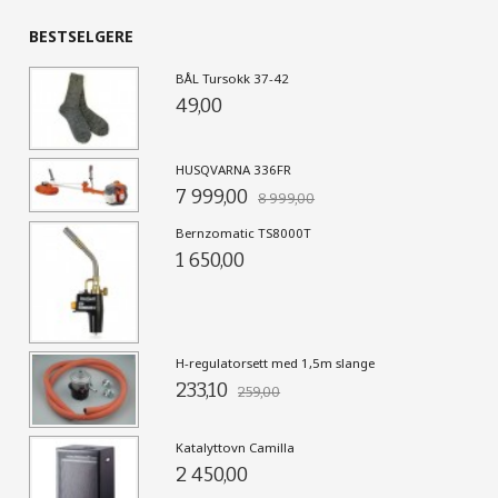
BESTSELGERE
BÅL Tursokk 37-42
49,00
HUSQVARNA 336FR
7 999,00
8 999,00
Bernzomatic TS8000T
1 650,00
H-regulatorsett med 1,5m slange
233,10
259,00
Katalyttovn Camilla
2 450,00