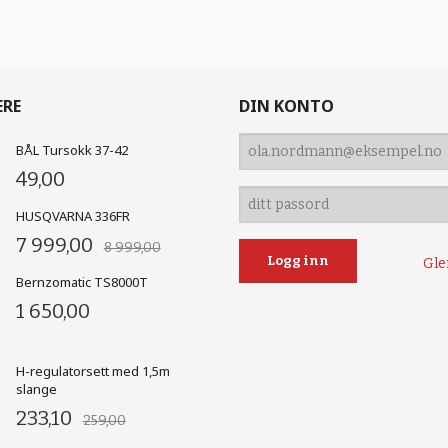
ERE
DIN KONTO
BÅL Tursokk 37-42
49,00
HUSQVARNA 336FR
7 999,00
8 999,00
Gle
Bernzomatic TS8000T
1 650,00
H-regulatorsett med 1,5m
slange
233,10
259,00