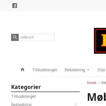
Gå
Lukk
til
innholdet
Produkter
Tilbudstorget
Bekledning
Olje
Forside
Møb
Kategorier
Møb
Tilbudstorget
Bekledning