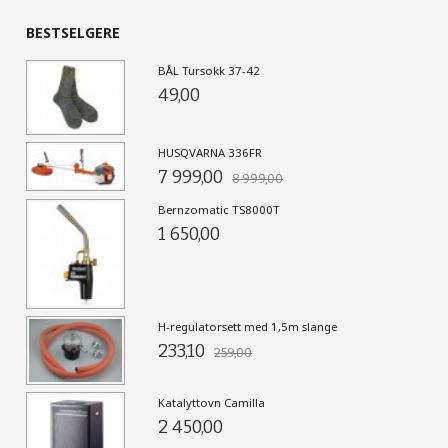
BESTSELGERE
BÅL Tursokk 37-42
49,00
HUSQVARNA 336FR
7 999,00
8 999,00
Bernzomatic TS8000T
1 650,00
H-regulatorsett med 1,5m slange
233,10
259,00
Katalyttovn Camilla
2 450,00