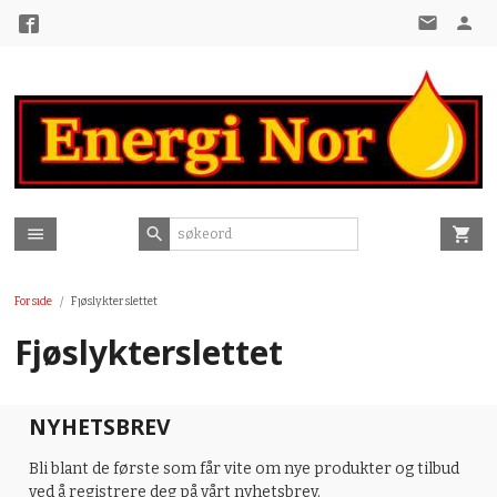
Gå
til
innholdet
Forside
Fjøslykterslettet
Fjøslykterslettet
NYHETSBREV
Bli blant de første som får vite om nye produkter og tilbud
ved å registrere deg på vårt nyhetsbrev.