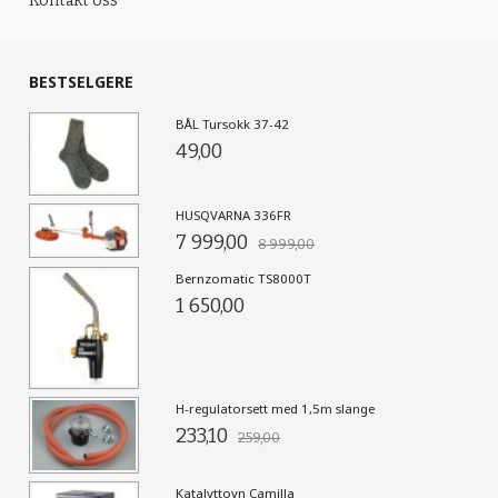
Kontakt oss
BESTSELGERE
BÅL Tursokk 37-42
49,00
HUSQVARNA 336FR
7 999,00
8 999,00
Bernzomatic TS8000T
1 650,00
H-regulatorsett med 1,5m slange
233,10
259,00
Katalyttovn Camilla