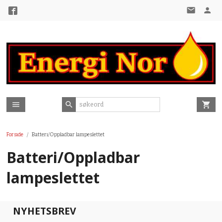
Gå
til
innholdet
Forside
Batteri/Oppladbar lampeslettet
Batteri/Oppladbar
lampeslettet
NYHETSBREV