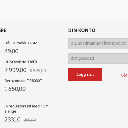
ERE
DIN KONTO
BÅL Tursokk 37-42
49,00
HUSQVARNA 336FR
7 999,00
8 999,00
Gle
Bernzomatic TS8000T
1 650,00
H-regulatorsett med 1,5m
slange
233,10
259,00