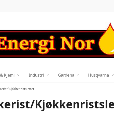
 & Kjemi
Industri
Gardena
Husqvarna
kerist/Kjøkkenristslettet
kerist/Kjøkkenristsle