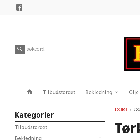
Gå
Lukk
til
innholdet
Produkter
Tilbudstorget
Bekledning
Olje
Forside
Tør
Kategorier
Tør
Tilbudstorget
Bekledning