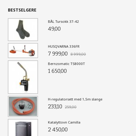
BESTSELGERE
BÅL Tursokk 37-42
49,00
HUSQVARNA 336FR
7 999,00
8 999,00
Bernzomatic TS8000T
1 650,00
H-regulatorsett med 1,5m slange
233,10
259,00
Katalyttovn Camilla
2 450,00