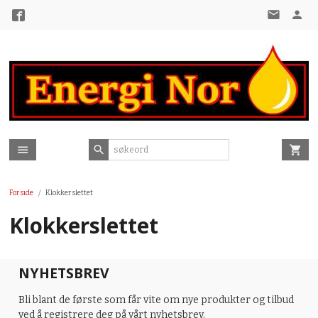
Gå
til
innholdet
Forside
Klokkerslettet
Klokkerslettet
NYHETSBREV
Bli blant de første som får vite om nye produkter og tilbud
ved å registrere deg på vårt nyhetsbrev.