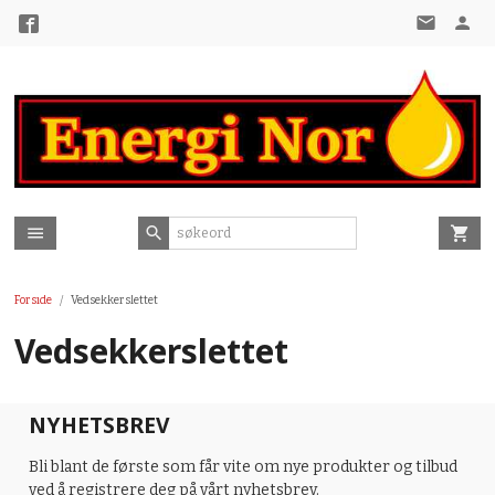
Gå
til
innholdet
Forside
Vedsekkerslettet
Vedsekkerslettet
NYHETSBREV
Bli blant de første som får vite om nye produkter og tilbud
ved å registrere deg på vårt nyhetsbrev.