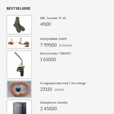
BESTSELGERE
BÅL Tursokk 37-42
49,00
HUSQVARNA 336FR
7 999,00
8 999,00
Bernzomatic TS8000T
1 650,00
H-regulatorsett med 1,5m slange
233,10
259,00
Katalyttovn Camilla
2 450,00